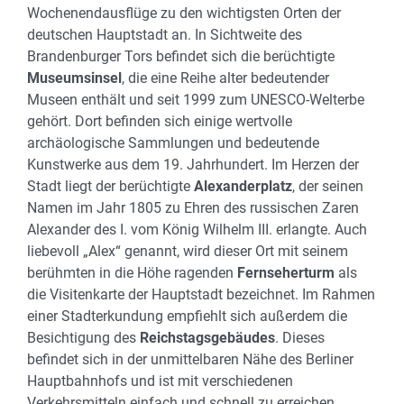
Wochenendausflüge zu den wichtigsten Orten der
deutschen Hauptstadt an. In Sichtweite des
Brandenburger Tors befindet sich die berüchtigte
Museumsinsel
, die eine Reihe alter bedeutender
Museen enthält und seit 1999 zum UNESCO-Welterbe
gehört. Dort befinden sich einige wertvolle
archäologische Sammlungen und bedeutende
Kunstwerke aus dem 19. Jahrhundert. Im Herzen der
Stadt liegt der berüchtigte
Alexanderplatz
, der seinen
Namen im Jahr 1805 zu Ehren des russischen Zaren
Alexander des I. vom König Wilhelm III. erlangte. Auch
liebevoll „Alex“ genannt, wird dieser Ort mit seinem
berühmten in die Höhe ragenden
Fernseherturm
als
die Visitenkarte der Hauptstadt bezeichnet. Im Rahmen
einer Stadterkundung empfiehlt sich außerdem die
Besichtigung des
Reichstagsgebäudes
. Dieses
befindet sich in der unmittelbaren Nähe des Berliner
Hauptbahnhofs und ist mit verschiedenen
Verkehrsmitteln einfach und schnell zu erreichen.